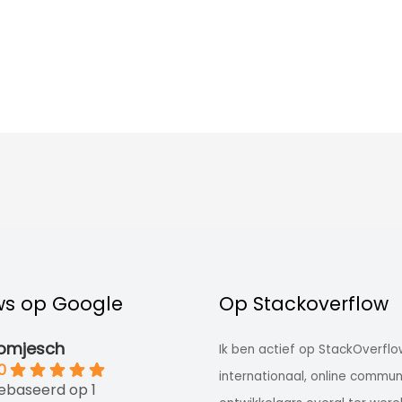
ws op Google
Op Stackoverflow
omjesch
Ik ben actief op StackOverflo
0
internationaal, online commun
ebaseerd op 1