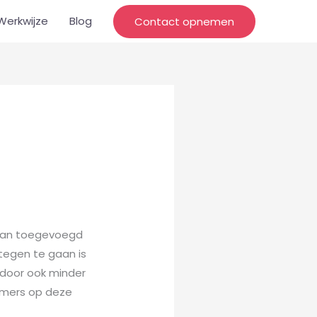
Werkwijze
Blog
Contact opnemen
 aan toegevoegd
 tegen te gaan is
erdoor ook minder
ammers op deze