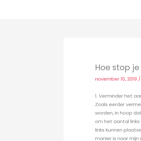
Ga
naar
de
inhoud
Hoe stop j
november 10, 2019
1. Verminder het aa
Zoals eerder verme
worden, in hoop dat
om het aantal links
links kunnen plaat
manier is naar mij