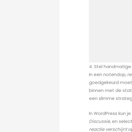
4. Stel handmatige 
In een notendop, re
goedgekeurd moete
binnen met de sta
een slimme strateg
In WordPress kun je
Discussie
, en sele
reactie verschijnt
op