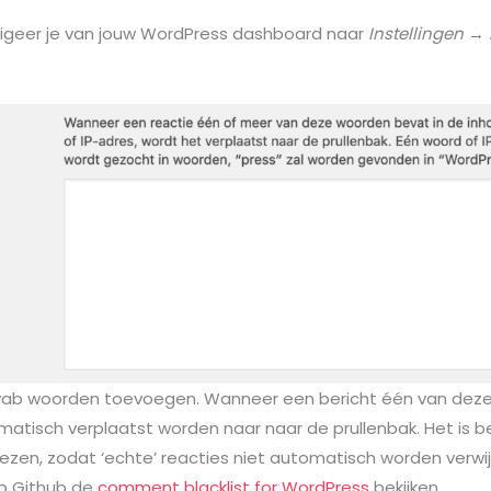
igeer je van jouw WordPress dashboard naar
Instellingen →
jst vab woorden toevoegen. Wanneer een bericht één van dez
matisch verplaatst worden naar naar de prullenbak. Het is b
iezen, zodat ‘echte’ reacties niet automatisch worden verwi
op Github de
comment blacklist for WordPress
bekijken.