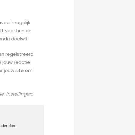
veel mogelijk
akt voor hun op
ende doelwit.
en regeistreerd
 jouw reactie
or jouw site om
ie-instellingen
: