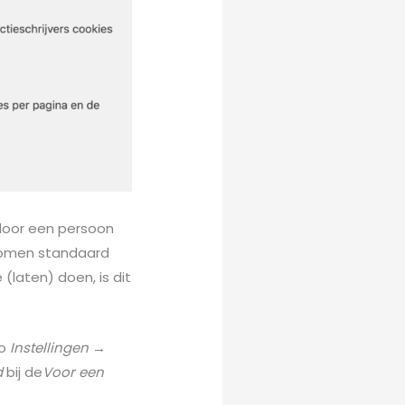
 door een persoon
komen standaard
 (laten) doen, is dit
to
Instellingen →
d
bij de
Voor een