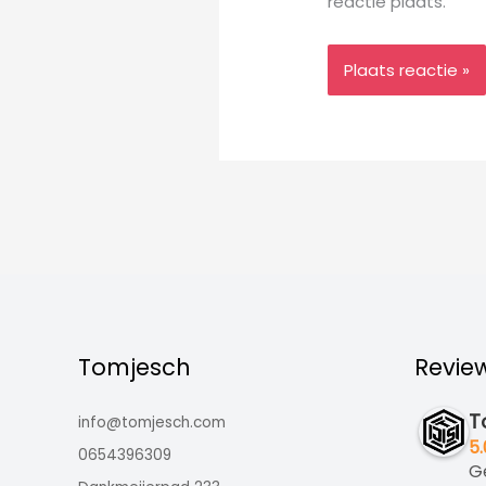
reactie plaats.
Tomjesch
Revie
T
info@tomjesch.com
5.
0654396309
G