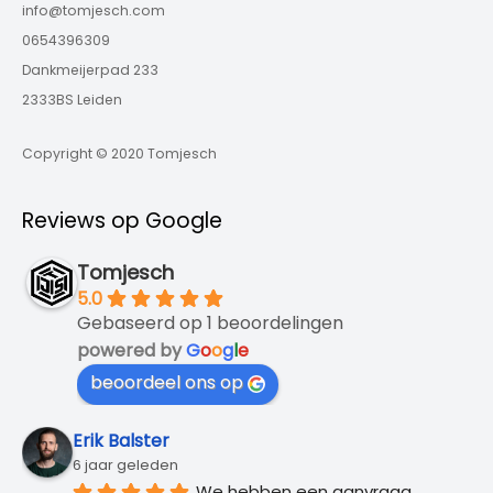
info@tomjesch.com
0654396309
Dankmeijerpad 233
2333BS Leiden
Copyright © 2020 Tomjesch
Reviews op Google
Tomjesch
5.0
Gebaseerd op 1 beoordelingen
powered by
G
o
o
g
l
e
beoordeel ons op
Erik Balster
6 jaar geleden
We hebben een aanvraag 