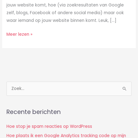
jouw website komt, hoe (via zoekresultaten van Google
zelf, blogs, Facebook of andere social media) maar ook
waar iemand op jouw website binnen komt. Leuk, […]
Hoe
Meer lezen »
plaats
ik
een
Google
Analytics
tracking
Z
code
o
op
e
mijn
k
Recente berichten
WordPress
n
website?
Hoe stop je spam reacties op WordPress
a
a
Hoe plaats ik een Google Analytics tracking code op mijn